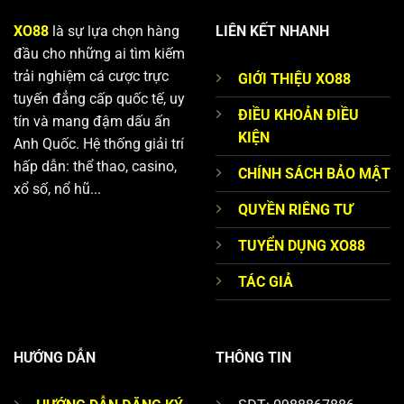
XO88
là sự lựa chọn hàng
LIÊN KẾT NHANH
đầu cho những ai tìm kiếm
trải nghiệm cá cược trực
GIỚI THIỆU XO88
tuyến đẳng cấp quốc tế, uy
ĐIỀU KHOẢN ĐIỀU
tín và mang đậm dấu ấn
KIỆN
Anh Quốc. Hệ thống giải trí
hấp dẫn: thể thao, casino,
CHÍNH SÁCH BẢO MẬT
xổ số, nổ hũ...
QUYỀN RIÊNG TƯ
TUYỂN DỤNG XO88
TÁC GIẢ
HƯỚNG DẪN
THÔNG TIN