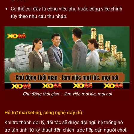
Có thể coi đây là công việc phụ hoặc công việc chính
tùy theo nhu cầu thu nhập.
Chủ động thời gian – làm việc mọi lúc, mọi nơi
Hỗ trợ marketing, công nghệ đầy đủ
Khi trở thành đại lý, đối tác sẽ được đội ngũ hệ thống hỗ
trợ tận tình, từ kỹ thuật đến chiến lược tiếp cận người chơi.