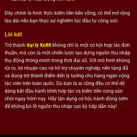
Đây chính là hình thức kiếm tiền bền vững, có thể mở rộng
lâu dài nếu bạn thực sự nghiêm túc đầu tư công sức.
Lời kết
Trở thành
đại lý Xo88
không chỉ là một cơ hội hợp tác đơn
thuần, mà còn là một chiến lược tạo dựng nguồn thu nhập
thụ động thông minh trong thời đại số. Với mô hình không
rủi ro, lợi nhuận cao và hỗ trợ chuyên nghiệp, nền tảng đã
và đang trở thành điểm đến lý tưởng cho hàng ngàn cộng
tác viên trên toàn quốc. Dù bạn là ai cũng đều có thể dễ
dàng bắt đầu hành trình hợp tác và kiếm tiền cùng sân
chơi ngay hôm nay. Hãy tận dụng cơ hội, hành động sớm
để không bỏ lỡ nguồn thu nhập cực kỳ hấp dẫn này!