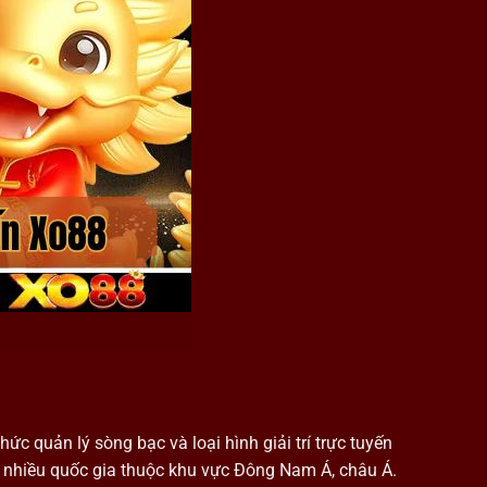
 quản lý sòng bạc và loại hình giải trí trực tuyến
 và nhiều quốc gia thuộc khu vực Đông Nam Á, châu Á.