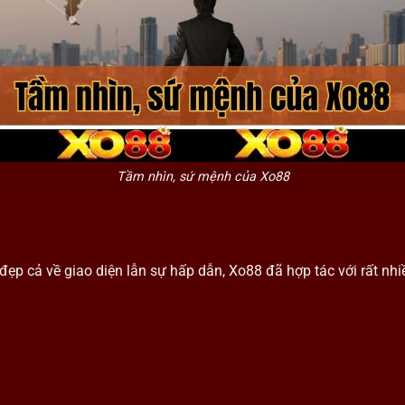
Tầm nhìn, sứ mệnh của Xo88
p cả về giao diện lẫn sự hấp dẫn, Xo88 đã hợp tác với rất nhiều