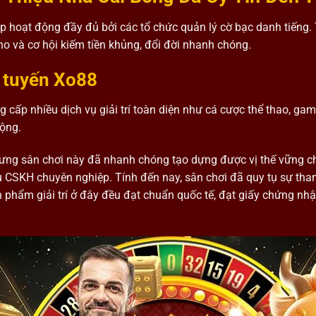
 hoạt động đầy đủ bởi các tổ chức quản lý cờ bạc danh tiếng. 
no và cơ hội kiếm tiền khủng, đổi đời nhanh chóng.
c tuyến Xo88
 cấp nhiều dịch vụ giải trí toàn diện như cá cược thể thao, game
động.
hưng sân chơi này đã nhanh chóng tạo dựng được vị thế vững c
vụ CSKH chuyên nghiệp. Tính đến nay, sân chơi đã quy tụ sự tha
ản phẩm giải trí ở đây đều đạt chuẩn quốc tế, đạt giấy chứng n