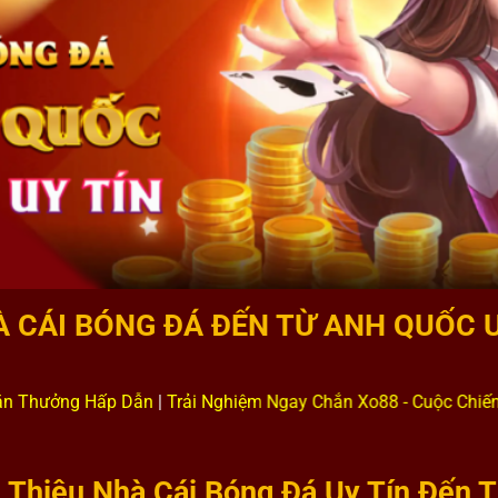
À CÁI BÓNG ĐÁ ĐẾN TỪ ANH QUỐC U
 Dẫn
|
Trải Nghiệm Ngay Chắn Xo88 - Cuộc Chiến Kịch Tính Đỉnh
i Thiệu Nhà Cái Bóng Đá Uy Tín Đến 