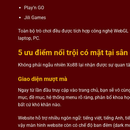
Play’n GO
Jili Games
Toàn bộ trò chơi đều được tích hợp công nghệ WebGL v
laptop, PC.
5 ưu điểm nổi trội có mặt tại sâ
Không phải ngẫu nhiên Xo88 lại nhận được sự quan tâm
Giao diện mượt mà
Ngay từ lần đầu truy cập vào trang chủ, bạn sẽ vô cù
mục, đề mục, hệ thống menu rõ ràng, phân bổ khoa học,
bất cứ khó khăn nào.
Website hỗ trợ nhiều ngôn ngữ: tiếng việt, tiếng Anh, t
vậy màn hình website còn có chế độ ban đêm (dark mo