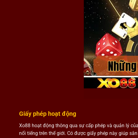
Giấy phép hoạt động
Xo88 hoạt động thông qua sự cấp phép và quản lý của 
nổi tiếng trên thế giới. Có được giấy phép này giúp sâ