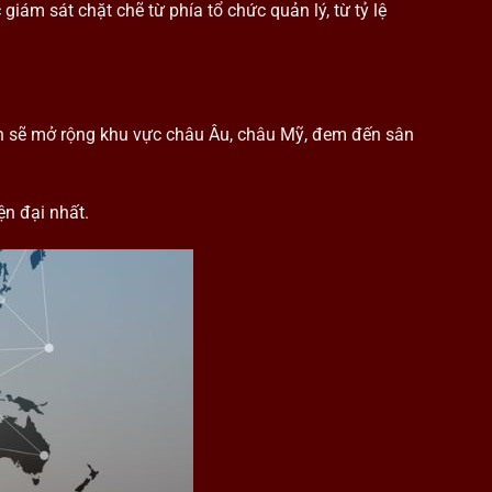
iám sát chặt chẽ từ phía tổ chức quản lý, từ tỷ lệ
 hạn sẽ mở rộng khu vực châu Âu, châu Mỹ, đem đến sân
ện đại nhất.