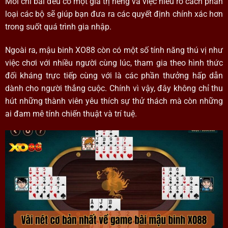
Mỗi chi bài đều có một giá trị riêng và việc hiểu rõ cách phân
loại các bộ sẽ giúp bạn đưa ra các quyết định chính xác hơn
trong suốt quá trình gia nhập.
Ngoài ra, mậu binh XO88 còn có một số tính năng thú vị như
việc chơi với nhiều người cùng lúc, tham gia theo hình thức
đối kháng trực tiếp cùng với là các phần thưởng hấp dẫn
dành cho người thắng cuộc. Chính vì vậy, đây không chỉ thu
hút những thành viên yêu thích sự thử thách mà còn những
ai đam mê tính chiến thuật và trí tuệ.