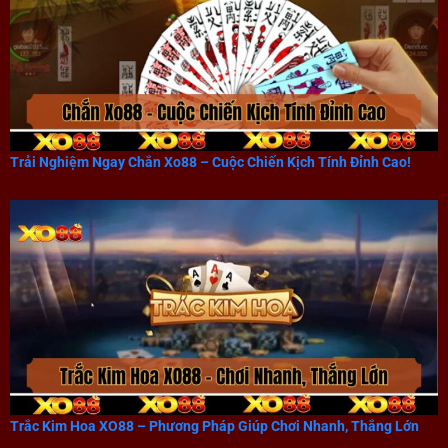
Trải Nghiệm Ngay Chắn Xo88 – Cuộc Chiến Kịch Tính Đỉnh Cao!
Trắc Kim Hoa XO88 – Phương Pháp Giúp Chơi Nhanh, Thắng Lớn