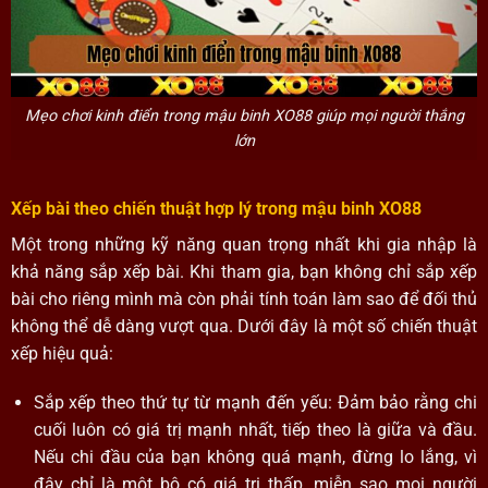
Mẹo chơi kinh điển trong mậu binh XO88 giúp mọi người thắng
lớn
Xếp bài theo chiến thuật hợp lý trong mậu binh XO88
Một trong những kỹ năng quan trọng nhất khi gia nhập là
khả năng sắp xếp bài. Khi tham gia, bạn không chỉ sắp xếp
bài cho riêng mình mà còn phải tính toán làm sao để đối thủ
không thể dễ dàng vượt qua. Dưới đây là một số chiến thuật
xếp hiệu quả:
Sắp xếp theo thứ tự từ mạnh đến yếu: Đảm bảo rằng chi
cuối luôn có giá trị mạnh nhất, tiếp theo là giữa và đầu.
Nếu chi đầu của bạn không quá mạnh, đừng lo lắng, vì
đây chỉ là một bộ có giá trị thấp, miễn sao mọi người