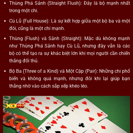
Thùng Phá Sảnh (Straight Flush): Đây là bộ mạnh nhất
trong một chi.
Cù Lũ (Full House): Là sự kết hợp giữa một bộ ba và một
đôi, cũng là một chi mạnh.
Thùng (Flush) và Sảnh (Straight): Mặc dù không mạnh
như Thùng Phá Sảnh hay Cù Lũ, nhưng đây vẫn là các
bộ có thể tạo ra sự khác biệt lớn khi mọi người cần chiến
thắng đối thủ.
Bộ Ba (Three of a Kind) và Một Cặp (Pair): Những chi phổ
biến và không quá mạnh, nhưng đôi khi lại giúp bạn
thắng nhờ vào cách sắp xếp khéo léo.