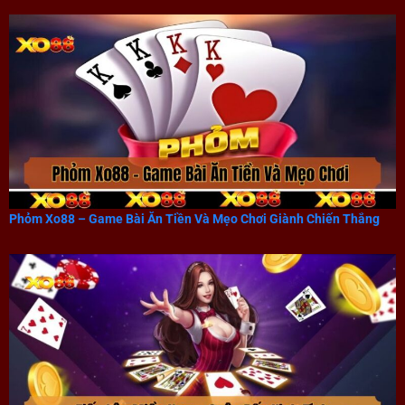
Phỏm Xo88 – Game Bài Ăn Tiền Và Mẹo Chơi Giành Chiến Thắng