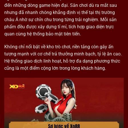
đến những dòng game hiện đại. Sân chơi dù ra mắt sau
nhưng đã nhanh chóng khẳng định vị thế tại thị trường
châu Á nhờ sự chỉn chu trong từng trải nghiệm. Mỗi sản
phẩm đều được xây dựng tỉ mỉ, tích hợp giao diện trực
quan cùng hệ thống bảo mật tiên tiến.
Không chỉ nổi bật về kho trò chơi, nền tảng còn gây ấn
tượng mạnh với cơ chế trả thưởng minh bạch, tỷ lệ ăn cao.
Hệ thống giao dịch linh hoạt, hỗ trợ đa dạng phương thức
cũng là một điểm cộng lớn trong lòng khách hàng.