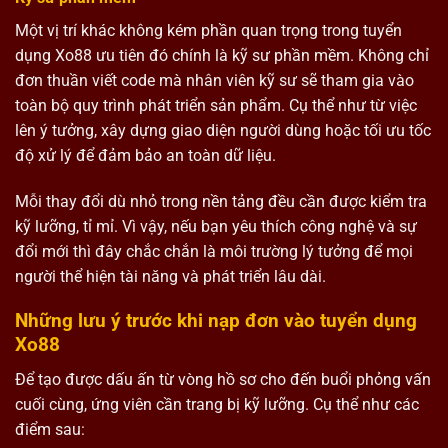
Một vị trí khác không kém phần quan trọng trong tuyển
dụng Xo88 ưu tiên đó chính là kỹ sư phần mềm. Không chỉ
đơn thuần viết code mà nhân viên kỹ sư sẽ tham gia vào
toàn bộ quy trình phát triển sản phẩm. Cụ thể như từ việc
lên ý tưởng, xây dựng giao diện người dùng hoặc tối ưu tốc
độ xử lý để đảm bảo an toàn dữ liệu.
Mỗi thay đổi dù nhỏ trong nền tảng đều cần được kiểm tra
kỹ lưỡng, tỉ mỉ. Vì vậy, nếu bạn yêu thích công nghệ và sự
đổi mới thì đây chắc chắn là môi trường lý tưởng để mọi
người thể hiện tài năng và phát triển lâu dài.
Những lưu ý trước khi nạp đơn vào tuyển dụng
Xo88
Để tạo được dấu ấn từ vòng hồ sơ cho đến buổi phỏng vấn
cuối cùng, ứng viên cần trang bị kỹ lưỡng. Cụ thể như các
điểm sau: