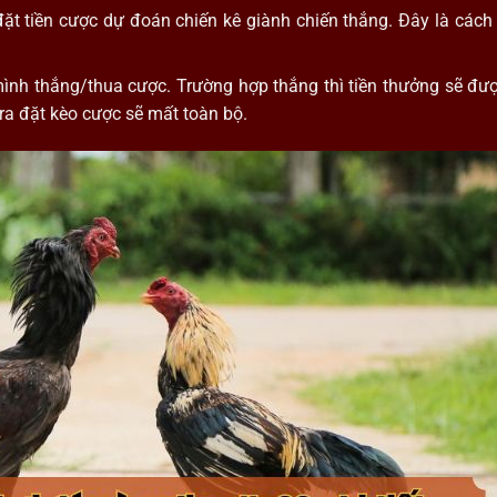
t tiền cược dự đoán chiến kê giành chiến thắng. Đây là cách
mình thắng/thua cược. Trường hợp thắng thì tiền thưởng sẽ được
 ra đặt kèo cược sẽ mất toàn bộ.