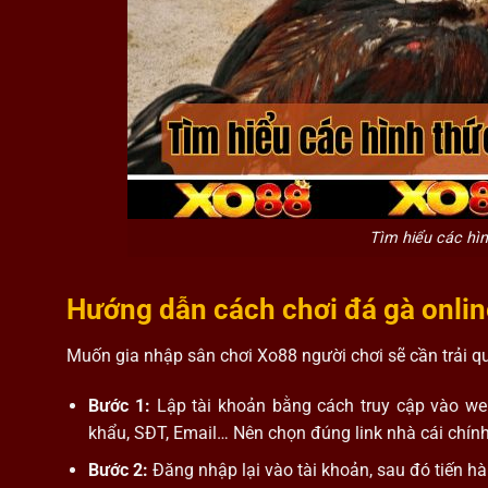
Tìm hiểu các hìn
Hướng dẫn cách chơi đá gà online
Muốn gia nhập sân chơi Xo88 người chơi sẽ cần trải q
Bước 1:
Lập tài khoản bằng cách truy cập vào web
khẩu, SĐT, Email… Nên chọn đúng link nhà cái chính
Bước 2:
Đăng nhập lại vào tài khoản, sau đó tiến h