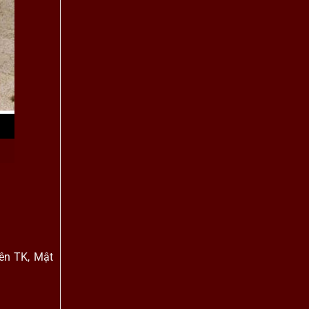
ên TK, Mật