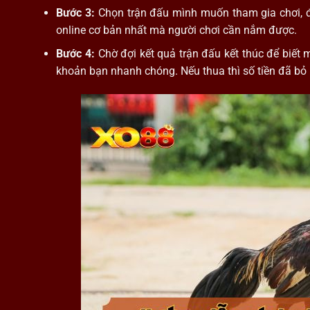
Bước 3:
Chọn trận đấu mình muốn tham gia chơi, đặ
online cơ bản nhất mà người chơi cần nắm được.
Bước 4:
Chờ đợi kết quả trận đấu kết thúc để biết 
khoản bạn nhanh chóng. Nếu thua thì số tiền đã bỏ