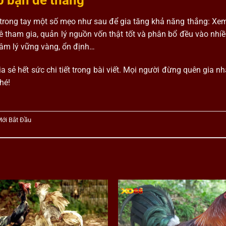
p bạn dễ thắng
trong tay một số mẹo như sau để gia tăng khả năng thắng: Xem 
 tham gia, quản lý nguồn vốn thật tốt và phân bổ đều vào nhi
tâm lý vững vàng, ổn định…
 sẻ hết sức chi tiết trong bài viết. Mọi người đừng quên gia nh
hé!
Mới Bắt Đầu