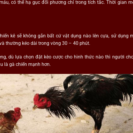
máu, có thể hạ gục đối phương chỉ trong tích tắc. Thời gian m
ì chiến kê sẽ không gắn bất cứ vật dụng nào lên cựa, sử dụng 
 và thường kéo dài trong vòng 30 – 40 phút.
êng, dù lựa chọn đặt kèo cược cho hình thức nào thì người ch
u là gà chiến mạnh hơn.