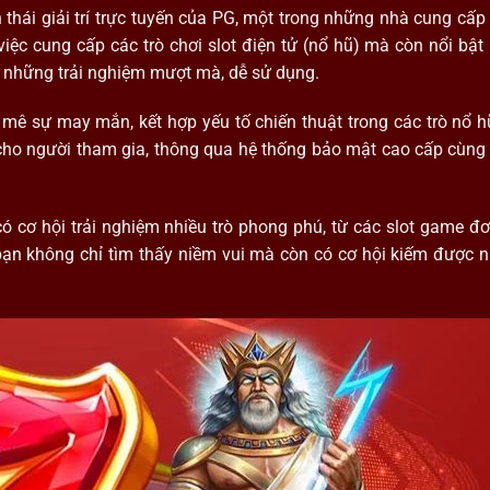
 thái giải trí trực tuyến của PG, một trong những nhà cung c
ệc cung cấp các trò chơi slot điện tử (nổ hũ) mà còn nổi bật 
a những trải nghiệm mượt mà, dễ sử dụng.
ê sự may mắn, kết hợp yếu tố chiến thuật trong các trò nổ hũ
 cho người tham gia, thông qua hệ thống bảo mật cao cấp cùng
ó cơ hội trải nghiệm nhiều trò phong phú, từ các slot game đ
ạn không chỉ tìm thấy niềm vui mà còn có cơ hội kiếm được 