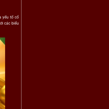
a yếu tố cổ
ới các biểu