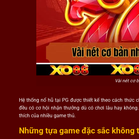
Vài nét cơ 
Hệ thống nổ hũ tại PG được thiết kế theo cách thức 
đều có cơ hội nhận thưởng dù có chơi lâu hay không.
thích của nhiều game thủ.
Những tựa game đặc sắc không th