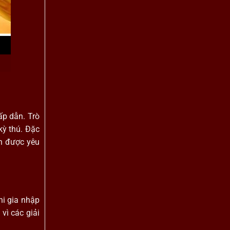
ấp dẫn. Trò
kỳ thú. Đặc
ch được yêu
hi gia nhập
vì các giải