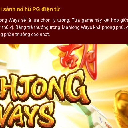
 sảnh nổ hũ PG điện tử
jong Ways sẽ là lựa chọn lý tưởng. Tựa game này kết hợp giữ
y thú vị. Bảng trả thưởng trong Mahjong Ways khá phong phú, v
ng phần thưởng cao nhất.