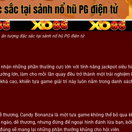
n tượng đặc sắc tại sảnh nổ hũ PG điện tử
nhận những phần thưởng cực lớn với tính năng jackpot siêu h
hưởng lớn, làm cho mỗi lần quay đều trở thành một trải nghiệm 
ày khá cao, khiến tựa game giải trí này luôn nằm trong danh sá
dễ thương, Candy Bonanza là một tựa game không thể bỏ qua k
 ngào, dễ thương, nhưng đừng để ngoại hình đánh lừa bạn, bởi 
p đúng sẽ mang lại những phần thưởng khủng cho hội viên.