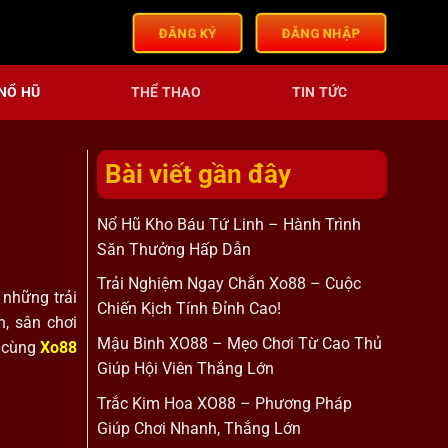
ĐĂNG KÝ
ĐĂNG NHẬP
NỔ HŨ
THỂ THAO
TIN TỨC
Bài viết gần đây
Nổ Hũ Kho Báu Tứ Linh – Hành Trình
Săn Thưởng Hấp Dẫn
Trải Nghiệm Ngay Chắn Xo88 – Cuộc
 những trải
Chiến Kịch Tính Đỉnh Cao!
n, sân chơi
Mậu Binh XO88 – Mẹo Chơi Từ Cao Thủ
y cùng
Xo88
Giúp Hội Viên Thắng Lớn
Trắc Kim Hoa XO88 – Phương Pháp
Giúp Chơi Nhanh, Thắng Lớn